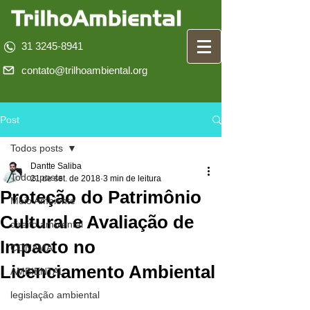
31 3245-8941
contato@trilhoambiental.org
Post
Todos posts
Dantte Saliba
Todos posts
21 de set. de 2018
3 min de leitura
Proteção do Patrimônio
Meio Ambiente
Cultural e Avaliação de
direito ambiental
Impacto no
CONAMA
Licenciamento Ambiental
AMBIENTAL
legislação ambiental