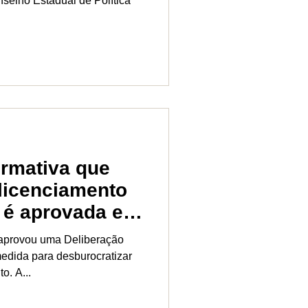
selho Estadual de Política
.
rmativa que
licenciamento
 é aprovada em
aprovou uma Deliberação
edida para desburocratizar
o. A...