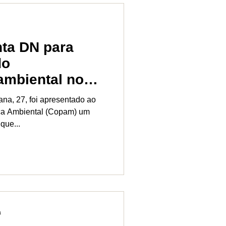
ta DN para
do
ambiental nos
ana, 27, foi apresentado ao
ica Ambiental (Copam) um
que...
a