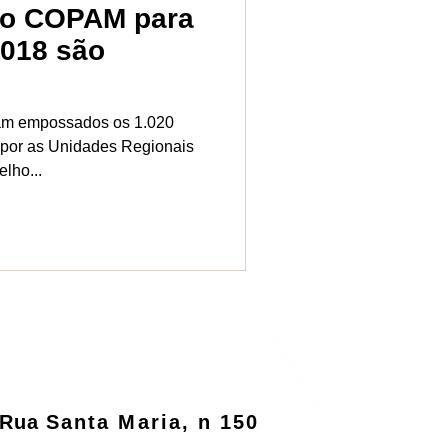
do COPAM para
2018 são
ram empossados os 1.020
mpor as Unidades Regionais
lho...
Rua
Santa Maria, n 150