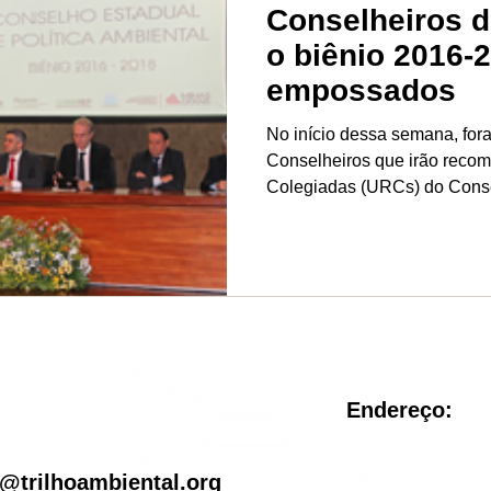
Conselheiros 
o biênio 2016-
empossados
No início dessa semana, fo
Conselheiros que irão reco
Colegiadas (URCs) do Conse
Endereço:
il
@trilhoambiental.org