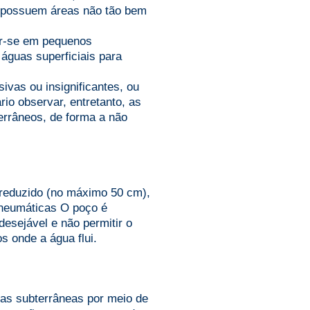
s possuem áreas não tão bem
ir-se em pequenos
águas superficiais para
vas ou insignificantes, ou
io observar, entretanto, as
errâneos, de forma a não
 reduzido (no máximo 50 cm),
opneumáticas O poço é
desejável e não permitir o
s onde a água flui.
uas subterrâneas por meio de