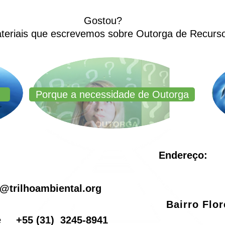
Gostou?
ateriais que escrevemos sobre Outorga de Recurso
Porque a necessidade de Outorga
Endereço:
il
@trilhoambiental.org
Bairro Flo
one
+55
(31) 3245-8941