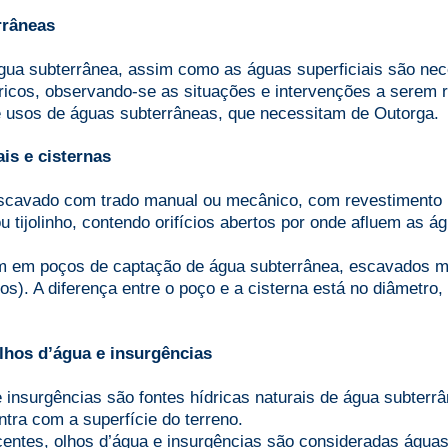
rrâneas
água subterrânea, assim como as águas superficiais são nec
ricos, observando-se as situações e intervenções a serem r
e usos de águas subterrâneas, que necessitam de Outorga.
s e cisternas
cavado com trado manual ou mecânico, com revestimento p
ou tijolinho, contendo orifícios abertos por onde afluem as á
em em poços de captação de água subterrânea, escavados 
ros). A diferença entre o poço e a cisterna está no diâmetro
lhos d’água e insurgências
 insurgências são fontes hídricas naturais de água subterr
ntra com a superfície do terreno.
entes, olhos d’água e insurgências são consideradas água