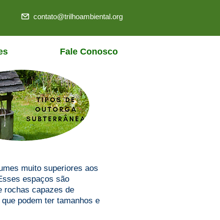
contato@trilhoambiental.org
es
Fale Conosco
lumes muito superiores aos
 Esses espaços são
de rochas capazes de
s que podem ter tamanhos e