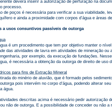
uerente deverá inserir a autorização de perfuração na docu
vo processo.
o de poços é necessária para verificar a sua viabilidade, 
aquífero e ainda a proximidade com corpos d’água e áreas de
s a usos consuntivos passíveis de outorga
gua
água é um procedimento que tem por objetivo manter o níve
ade das atividades de lavra em atividades de mineração ou 
 engenharia, por exemplo, da execução de fundações. Nes
ua, é necessária a obtenção da outorga de direito de uso d
ricos para fins de Extração Mineral
etirada do minério de aluvião, que é formado pelos sediment
outorga pois intervém no corpo d’água, podendo alterar seu
da água.
tividades descritas acima é necessário pedir autorização d
e ou não de outorga. E a possibilidade de conceder ou não 