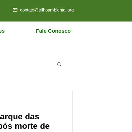
contato@trilhoambiental.org
es
Fale Conosco
Parque das
pós morte de