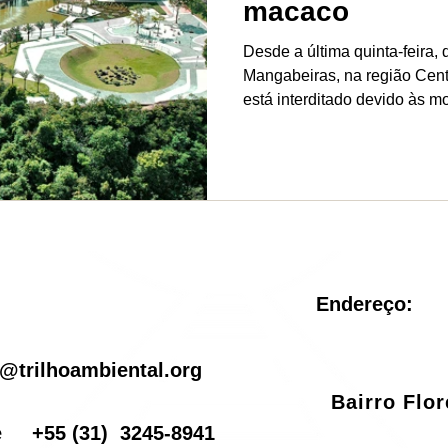
macaco
Desde a última quinta-feira, 
Mangabeiras, na região Cent
está interditado devido às mo
Endereço:
il
@trilhoambiental.org
Bairro Flo
one
+55
(31) 3245-8941