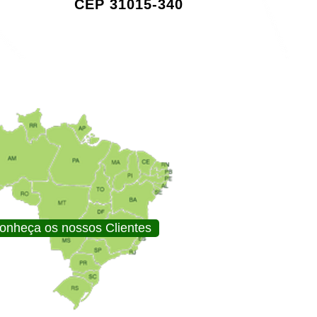
CEP 31015-340
onheça os nossos Clientes