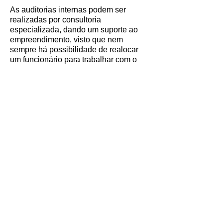
As auditorias internas podem ser
realizadas por consultoria
especializada, dando um suporte ao
empreendimento, visto que nem
sempre há possibilidade de realocar
um funcionário para trabalhar com o
sistema de gestão, principalmente em
empresas menores.
Um dos requisitos para que o
empreendimento possa obter a
certificação é estar regulamentado de
acordo com a legislação ambiental.
Então, a licença ambiental ou a
declaração de não passível de licença,
pode ser solicitada no decorrer do
processo.
Voltar para página inicial