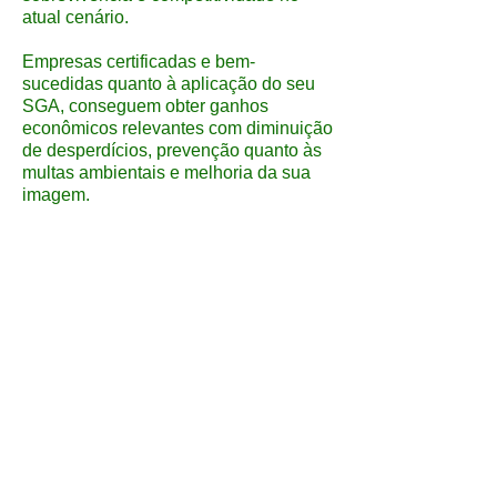
atual cenário.
Empresas certificadas e bem-
sucedidas quanto à aplicação do seu
SGA, conseguem obter ganhos
econômicos relevantes com diminuição
de desperdícios, prevenção quanto às
multas ambientais e melhoria da sua
imagem.
Contudo, não existem fórmulas
mágicas, mas sim comprometimento e
conhecimento técnico para propor
soluções e atingir metas! Empresas de
sucesso não encaram a ISO 14001
apenas como uma norma no papel,
mas sim como um princípio de gestão.
Por fim agradecemos a sua a
tenção na
leitura do texto, e salientamos que a
Equipe da Trilho Ambiental está
inteiramente à disposição para sanar
qualquer duvida ou apontamento.