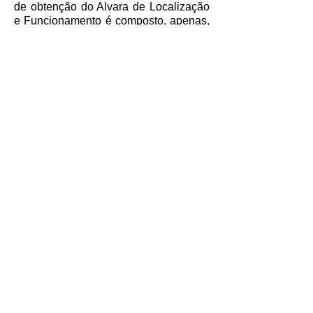
de obtenção do Alvara de Localização
e Funcionamento é composto, apenas,
pela entrega de uma série de
documentos, já mencionados acima, e
caso estejam todos validos, o Alvara de
Localização e Funcionamento, a priori,
deve ser emitido pela Prefeitura.
Por fim, agradecemos a atenção e
seguimos a disposição caso seja
necessária a nossa ajuda.
Voltar para página inicial
E-mail
contato@trilhoambiental.org