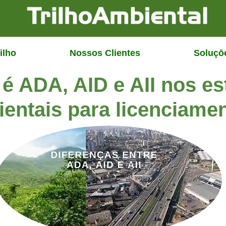
ilho
Nossos Clientes
Soluçō
é ADA, AID e AII nos e
entais para licenciame