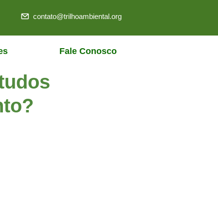
contato@trilhoambiental.org
es
Fale Conosco
studos
nto?