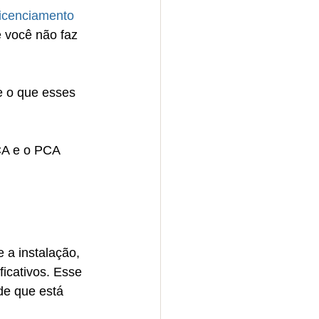
icenciamento 
você não faz 
e o que esses 
CA e o PCA 
a instalação, 
cativos. Esse 
de que está 