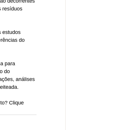
ção decorrentes 
s resíduos 
s estudos 
rências do 
da para 
o do 
ações, análises 
eiteada. 
to? Clique 