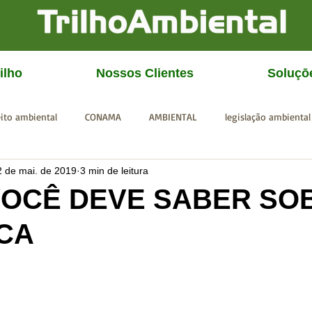
ilho
Nossos Clientes
Soluçō
eito ambiental
CONAMA
AMBIENTAL
legislação ambiental
2 de mai. de 2019
3 min de leitura
CGU
IBAMA
SISEMA
SEMAD
ICMBio
FEAM
VOCÊ DEVE SABER SO
PCA