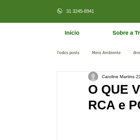
31 3245-8941
Início
Sobre a Tr
Todos posts
Meio Ambiente
dir
Caroline Martins
2
licenciamento online
MPF
O QUE 
RCA e 