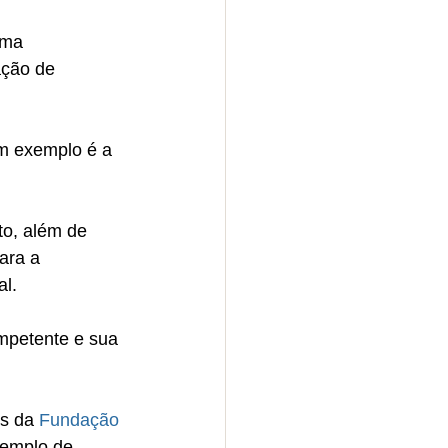
uma 
ação de 
m exemplo é a 
o, além de 
ara a 
al.
mpetente e sua 
s da 
Fundação 
xemplo de 