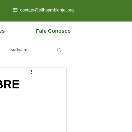
contato@trilhoambiental.org
es
Fale Conosco
software
ANM
BRE