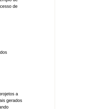
ocesso de 
ados
rojetos a 
ais gerados 
ando 