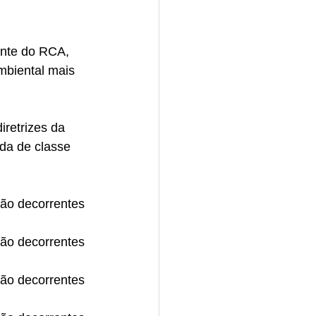
ente do RCA, 
biental mais 
retrizes da 
da de classe 
ção decorrentes 
ção decorrentes 
ção decorrentes 