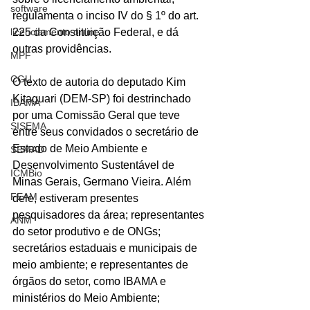
software
regulamenta o inciso IV do § 1º do art. 
licenciamento online
225 da Constituição Federal, e dá 
outras providências.
MPF
CGU
O texto de autoria do deputado Kim 
Kitaguari (DEM-SP) foi destrinchado 
IBAMA
por uma Comissão Geral que teve 
SISEMA
entre seus convidados o secretário de 
Estado de Meio Ambiente e 
SEMAD
Desenvolvimento Sustentável de 
ICMBio
Minas Gerais, Germano Vieira. Além 
FEAM
dele, estiveram presentes 
pesquisadores da área; representantes 
ANM
do setor produtivo e de ONGs; 
secretários estaduais e municipais de 
meio ambiente; e representantes de 
órgãos do setor, como IBAMA e 
ministérios do Meio Ambiente; 