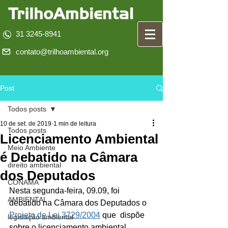
31 3245-8941
contato@trilhoambiental.org
Post
Todos posts
10 de set. de 2019
1 min de leitura
Todos posts
Licenciamento Ambiental
Meio Ambiente
é Debatido na Câmara
direito ambiental
dos Deputados
CONAMA
Nesta segunda-feira, 09.09, foi 
AMBIENTAL
debatido na Câmara dos Deputados o 
Projeto de Lei 3729/2004
 que  dispõe 
legislação ambiental
sobre o licenciamento ambiental, 