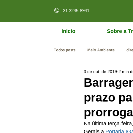
31 3245-8941
Início
Sobre a Tr
Todos posts
Meio Ambiente
dir
3 de out. de 2019
2 min de
licenciamento online
MPF
Barragen
prazo pa
prorrog
Na última terça-feira
Gerais a 
Portaria I