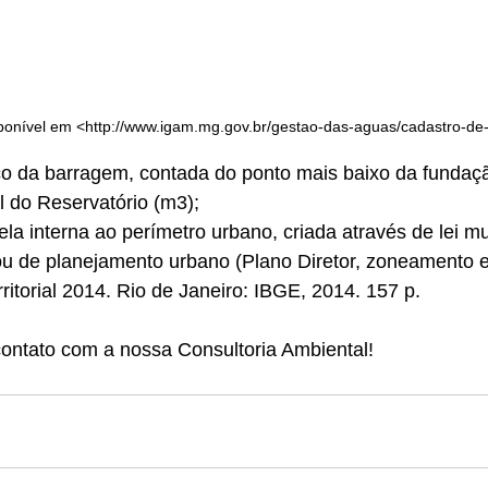
ponível em <http://www.igam.mg.gov.br/gestao-das-aguas/cadastro-de
ço da barragem, contada do ponto mais baixo da fundação
l do Reservatório (m3);
la interna ao perímetro urbano, criada através de lei mun
s ou de planejamento urbano (Plano Diretor, zoneamento et
torial 2014. Rio de Janeiro: IBGE, 2014. 157 p.
ontato com a nossa Consultoria Ambiental!