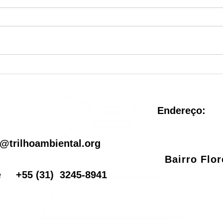
Nova Unidade de
Sist
Conservação é criada no
reve
Rio de Janeiro
pel
Endereço:
il
@trilhoambiental.org
Bairro Flo
one
+55
(31) 3245-8941