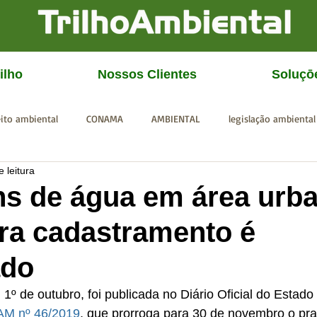
ilho
Nossos Clientes
Soluçō
eito ambiental
CONAMA
AMBIENTAL
legislação ambiental
 leitura
CGU
IBAMA
SISEMA
SEMAD
ICMBio
FEAM
s de água em área urba
ra cadastramento é
ado
, 1º de outubro, foi publicada no Diário Oficial do Estad
GAM nº 46/2019
, que prorroga para 30 de novembro o pra