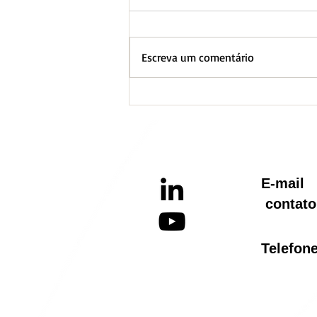
Escreva um comentário
BH lança Boletim
Informativo referente ao
Aquecimento Global
E-ma
contato
Telef