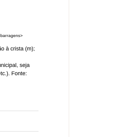
-barragens>
 à crista (m);
icipal, seja 
c.). Fonte: 