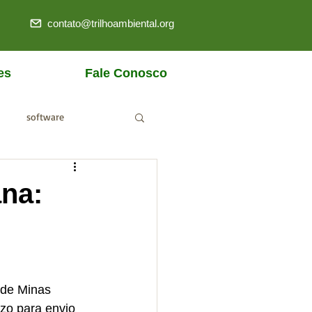
contato@trilhoambiental.org
es
Fale Conosco
software
ANM
na:
o de Minas 
zo para envio 