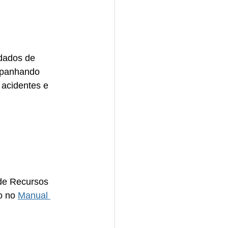
 dados de 
mpanhando 
acidentes e 
de Recursos 
o no 
Manual 