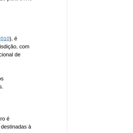
2010
), é 
isdição, com 
ional de 
os 
. 
ro é 
 destinadas à 