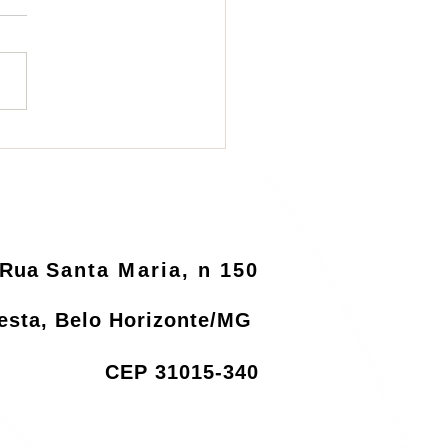
ema de logística
rsa será informatizado
o MMA
Rua
Santa Maria, n 150
resta, Belo Horizonte/MG
CEP 31015-340