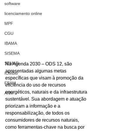
software
licenciamento online
MPF
CGU
IBAMA
SISEMA
SEMAD
Na Agenda 2030 – ODS 12, são 
apresentadas algumas metas 
ICMBio
específicas que visam à promoção da 
FEAM
eficiência do uso de recursos 
energéticos, naturais e da infraestrutura 
ANM
sustentável. Sua abordagem e atuação 
priorizam a informação e a 
responsabilização, de todos os 
consumidores de recursos naturais, 
como ferramentas-chave na busca por 