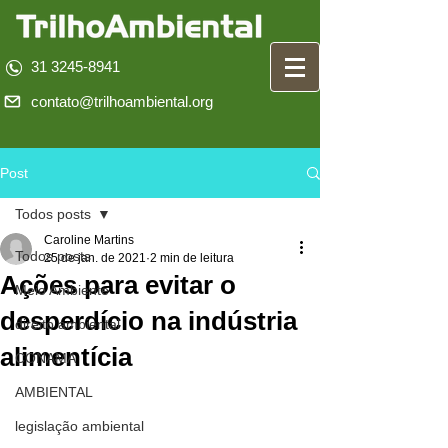
31 3245-8941
contato@trilhoambiental.org
Post
Todos posts
Caroline Martins
Todos posts
25 de jan. de 2021
2 min de leitura
Ações para evitar o
Meio Ambiente
desperdício na indústria
direito ambiental
alimentícia
CONAMA
AMBIENTAL
legislação ambiental