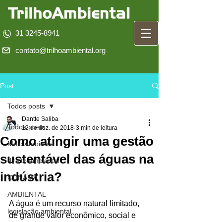
31 3245-8941
contato@trilhoambiental.org
Post
Todos posts
Dantte Saliba
Todos posts
12 de dez. de 2018
3 min de leitura
Como atingir uma gestão
Meio Ambiente
sustentável das águas na
direito ambiental
indústria?
CONAMA
AMBIENTAL
A água é um recurso natural limitado, 
legislação ambiental
de grande valor econômico, social e 