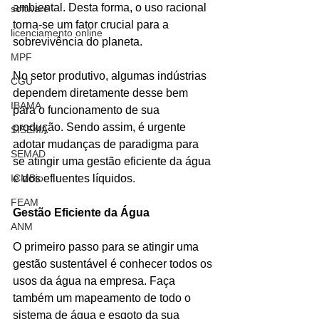
ambiental. Desta forma, o uso racional 
software
torna-se um fator crucial para a 
licenciamento online
sobrevivência do planeta.
MPF
No setor produtivo, algumas indústrias 
CGU
dependem diretamente desse bem 
IBAMA
para o funcionamento de sua 
produção. Sendo assim, é urgente 
SISEMA
adotar mudanças de paradigma para 
SEMAD
se atingir uma gestão eficiente da água 
ICMBio
e dos efluentes líquidos.
FEAM
Gestão Eficiente da Água
ANM
O primeiro passo para se atingir uma 
gestão sustentável é conhecer todos os 
usos da água na empresa. Faça 
também um mapeamento de todo o 
sistema de água e esgoto da sua 