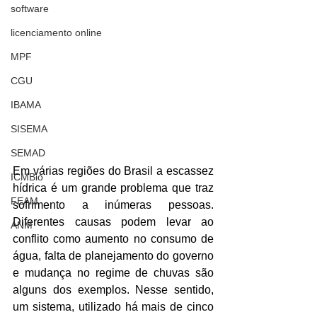
software
licenciamento online
MPF
CGU
IBAMA
SISEMA
SEMAD
Em várias regiões do Brasil a escassez 
ICMBio
hídrica é um grande problema que traz 
FEAM
sofrimento a inúmeras pessoas. 
Diferentes causas podem levar ao 
ANM
conflito como aumento no consumo de 
água, falta de planejamento do governo 
e mudança no regime de chuvas são 
alguns dos exemplos. Nesse sentido, 
um sistema, utilizado há mais de cinco 