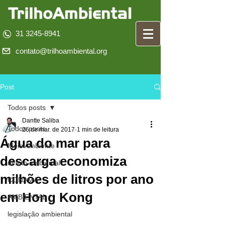
31 3245-8941
contato@trilhoambiental.org
Post
Todos posts
Dantte Saliba
Todos posts
26 de mar. de 2017
1 min de leitura
Água do mar para
Meio Ambiente
descarga economiza
direito ambiental
milhões de litros por ano
CONAMA
em Hong Kong
AMBIENTAL
legislação ambiental