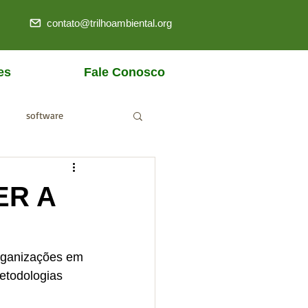
contato@trilhoambiental.org
es
Fale Conosco
software
ANM
ER A
rganizações em 
etodologias 