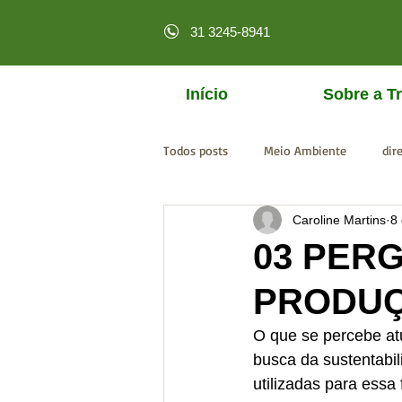
31 3245-8941
Início
Sobre a Tr
Todos posts
Meio Ambiente
dir
Caroline Martins
8
licenciamento online
MPF
03 PER
PRODUÇÃ
O que se percebe at
busca da sustentabi
utilizadas para essa