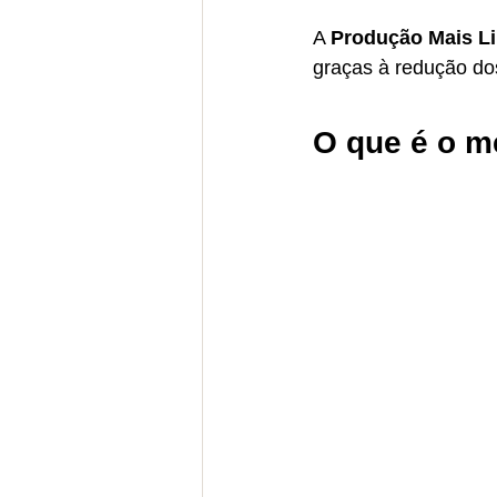
A 
Produção Mais L
graças à redução do
O que é o m