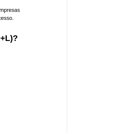
empresas 
cesso. 
P+L)?