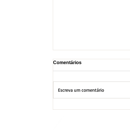
Comentários
Escreva um comentário
BH lança Boletim
Informativo referente ao
Aquecimento Global