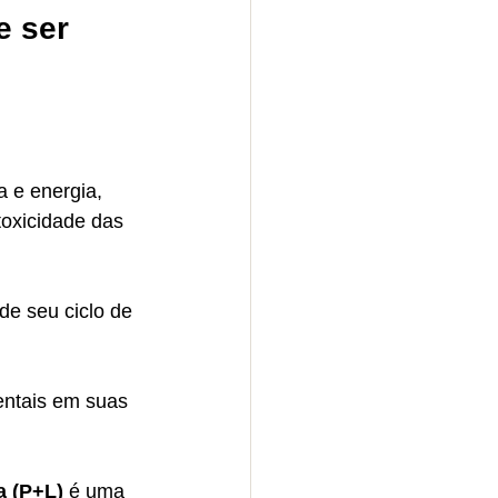
 ser 
 e energia, 
toxicidade das 
de seu ciclo de 
entais em suas 
a (P+L)
 é uma 