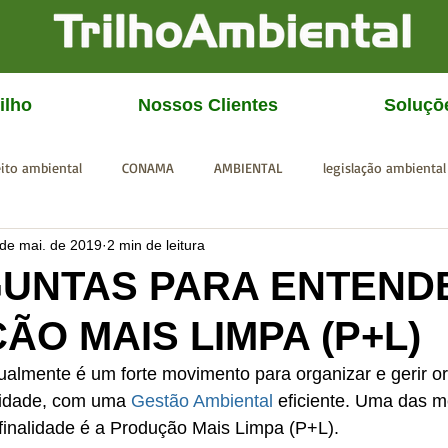
ilho
Nossos Clientes
Soluçō
eito ambiental
CONAMA
AMBIENTAL
legislação ambiental
 de mai. de 2019
2 min de leitura
CGU
IBAMA
SISEMA
SEMAD
ICMBio
FEAM
GUNTAS PARA ENTEND
O MAIS LIMPA (P+L)
ualmente é um forte movimento para organizar e gerir o
lidade, com uma 
Gestão Ambiental
 eficiente. Uma das m
 finalidade é a Produção Mais Limpa (P+L). 