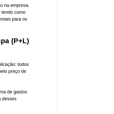
ão na empresa. 
, tendo como 
ntais para os 
pa (P+L) 
icação: todos 
pelo preço de 
rma de gastos 
a desses 