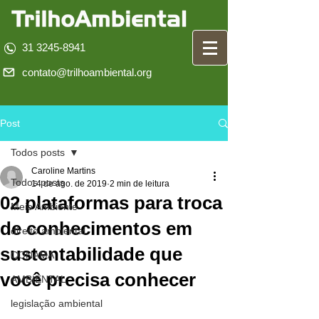
31 3245-8941
contato@trilhoambiental.org
Post
Todos posts
Caroline Martins
Todos posts
14 de ago. de 2019
2 min de leitura
02 plataformas para troca
Meio Ambiente
de conhecimentos em
direito ambiental
sustentabilidade que
CONAMA
você precisa conhecer
AMBIENTAL
legislação ambiental